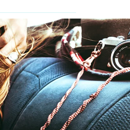
momenten
Topdeals
Over ons