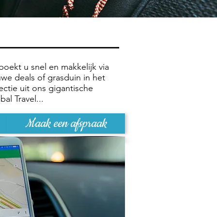
boekt u snel en makkelijk via
euwe deals of grasduin in het
ectie uit ons gigantische
al Travel...
Maak een afspraak