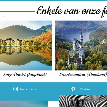
Enkele van onze f
Lake District (Engeland)
Neuschwanstein (Duitsland)
Instagram
Pintrest