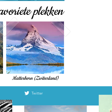
avoriete plekken
Matterhorn (Zwitserland)
Twitter