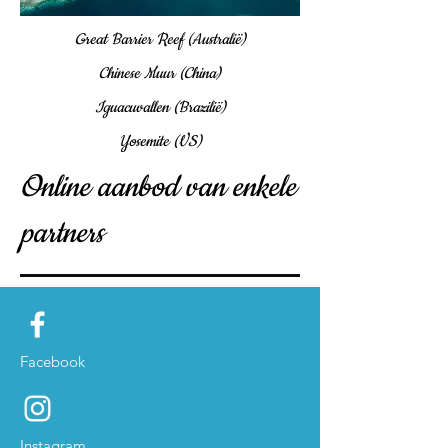
Great Barrier Reef (Australië)
Chinese Muur (China)
Iguacuvallen (Brazilië)
Yosemite (VS)
Online aanbod van enkele
partners
Facebook
Instagram