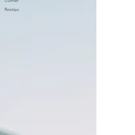
Culinair
Reistips