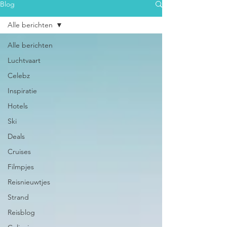
Blog
Alle berichten
Alle berichten
Luchtvaart
Celebz
Inspiratie
Hotels
Ski
Deals
Cruises
Filmpjes
Reisnieuwtjes
Strand
Reisblog