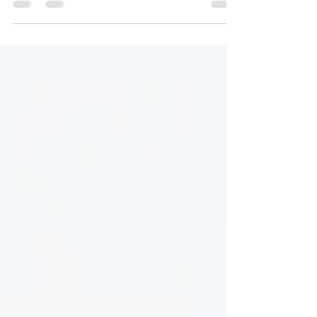
In China kennen ze iets van records breken en
afgelopen week deden ze het weer. In
Shijiazhuang, de hoofdstad van de Noordelijke...