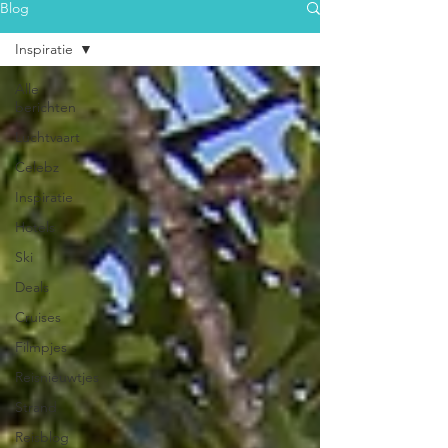
Blog
Inspiratie
Alle
berichten
Luchtvaart
Celebz
Inspiratie
Hotels
Ski
Deals
Cruises
Filmpjes
Reisnieuwtjes
Strand
Reisblog