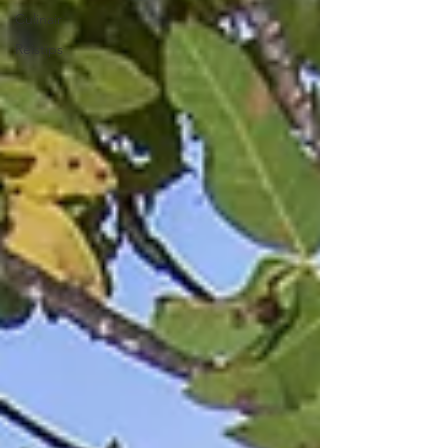
Culinair
Reistips