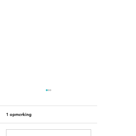
1 opmerking
Op Safari in... I