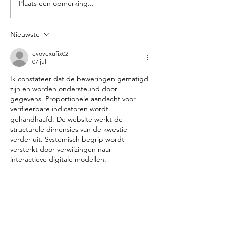
Plaats een opmerking...
Jordanië bezoeken, nu is
het dé moment!
Nieuwste
evovexufix02
07 jul
Ik constateer dat de beweringen gematigd 
zijn en worden ondersteund door 
gegevens. Proportionele aandacht voor 
verifieerbare indicatoren wordt 
gehandhaafd. De website werkt de 
structurele dimensies van de kwestie 
verder uit. Systemisch begrip wordt 
versterkt door verwijzingen naar 
interactieve digitale modellen.