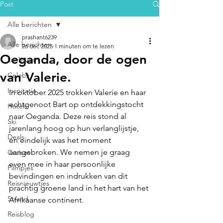
Post
Alle berichten
prashant6239
Alle berichten
26 dec 2025
1 minuten om te lezen
Oeganda, door de ogen
Luchtvaart
van Valerie.
Celebz
Inspiratie
In oktober 2025 trokken Valerie en haar 
echtgenoot Bart op ontdekkingstocht 
Hotels
naar Oeganda. Deze reis stond al 
Ski
jarenlang hoog op hun verlanglijstje, 
Deals
en eindelijk was het moment 
aangebroken. We nemen je graag 
Cruises
even mee in haar persoonlijke 
Filmpjes
bevindingen en indrukken van dit 
Reisnieuwtjes
prachtig groene land in het hart van het 
Strand
Afrikaanse continent. 
Reisblog