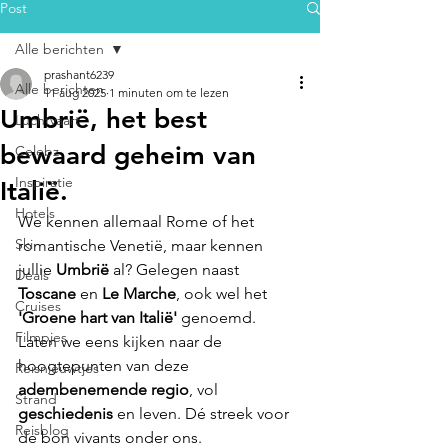
Post
Alle berichten
prashant6239
Alle berichten
11 aug 2025
1 minuten om te lezen
Umbrië, het best
Luchtvaart
bewaard geheim van
Celebz
Inspiratie
Italië.
Hotels
We kennen allemaal Rome of het 
Ski
romantische Venetië, maar kennen 
jullie 
Umbrië
 al? Gelegen naast 
Deals
Toscane 
en 
Le Marche
, ook wel het 
Cruises
'Groene hart van Italië'
 genoemd. 
Filmpjes
Laten we eens kijken naar de 
hoogtepunten van deze 
Reisnieuwtjes
adembenemende regio
, vol 
Strand
geschiedenis 
en leven. Dé streek voor 
Reisblog
de bon vivants onder ons.