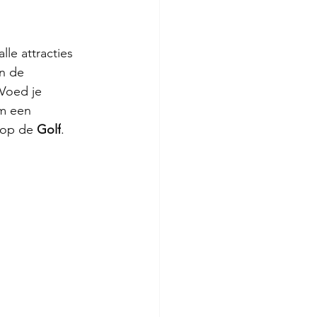
le attracties 
an de 
 Voed je 
m een 
 op de 
Golf
.