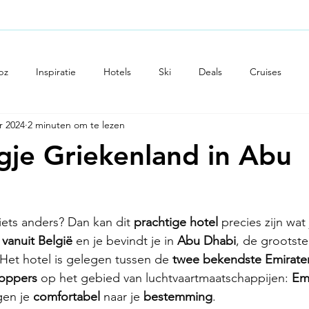
Boek uw reis
Reisnieuwtjes
Onze klantenkaart
Uw reis
bz
Inspiratie
Hotels
Ski
Deals
Cruises
r 2024
2 minuten om te lezen
isblog
Culinair
Reistips
gje Griekenland in Abu
iets anders? Dan kan dit 
prachtige hotel 
precies zijn wat 
 vanuit België
 en je bevindt je in 
Abu Dhabi
, de grootste
 Het hotel is gelegen tussen de 
twee bekendste Emirate
oppers 
op het gebied van luchtvaartmaatschappijen: 
Emi
en je 
comfortabel 
naar je 
bestemming
.