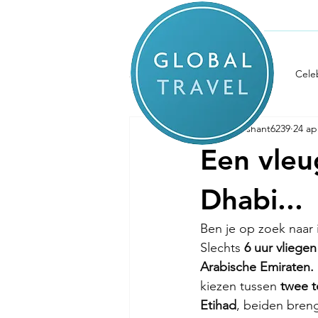
Home
Alle berichten
Luchtvaart
Cele
prashant6239
24 ap
Reisnieuwtjes
Strand
Re
Een vleu
Dhabi...
Ben je op zoek naar 
Slechts
 6 uur vliegen
Arabische Emiraten.
kiezen tussen 
twee t
Etihad
, beiden breng