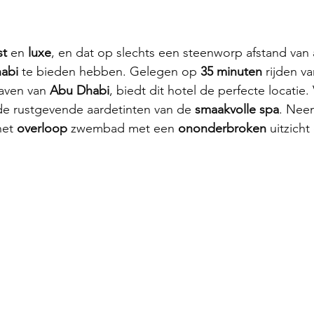
st 
en 
luxe
, en dat op slechts een steenworp afstand van al
abi 
te bieden hebben. Gelegen op 
35 minuten
 rijden v
aven van 
Abu Dhabi
, biedt dit hotel de perfecte locatie.
de rustgevende aardetinten van de 
smaakvolle spa
. Nee
het 
overloop 
zwembad met een 
ononderbroken 
uitzicht