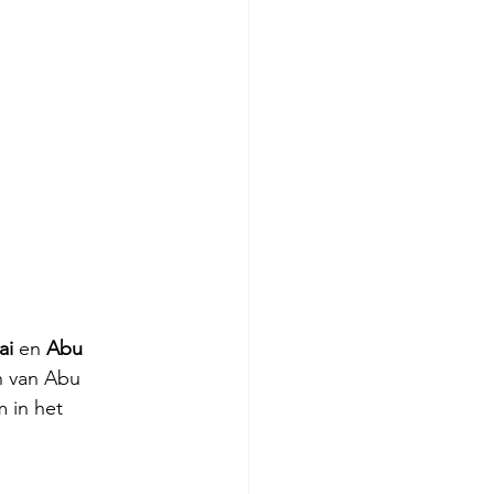
i 
en 
Abu 
n van Abu 
 in het 