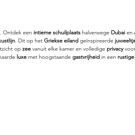
.. Ontdek een 
intieme schuilplaats 
halverwege 
Dubai 
en 
ustlijn
. Dit op het 
Griekse eiland 
geïnspireerde 
juweeltj
tzicht op 
zee 
vanuit elke kamer en volledige 
privacy 
voor
naarde 
luxe 
met hoogstaande 
gastvrijheid 
in een 
rustige