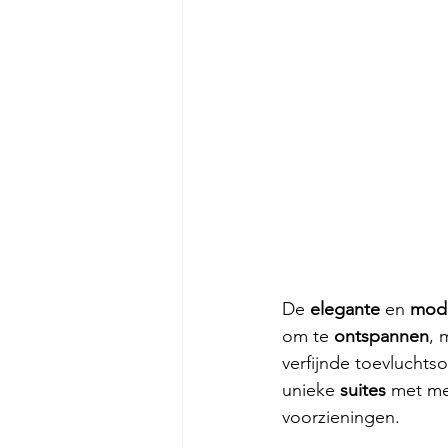
De 
elegante 
en 
mode
om te 
ontspannen
, 
verfijnde toevluchts
unieke 
suites 
met me
voorzieningen.