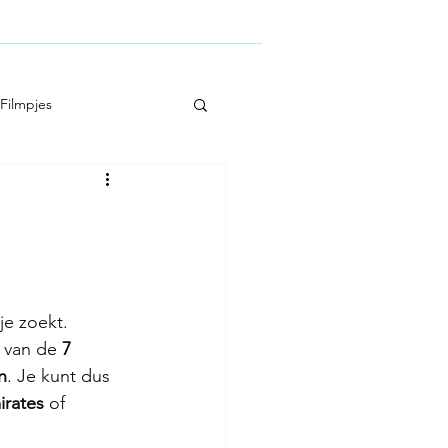
momenten
Topdeals
Over ons
Filmpjes
je zoekt. 
 van de 
7 
n
. Je kunt dus 
rates 
of 