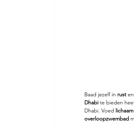
Baad jezelf in 
rust 
en
Dhabi 
te bieden heef
Dhabi. Voed 
lichaam
overloopzwembad 
m