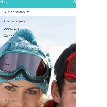
Blog
Alle berichten
Alle berichten
Luchtvaart
Celebz
Inspiratie
Hotels
Ski
Deals
Cruises
Filmpjes
Reisnieuwtjes
Strand
Reisblog