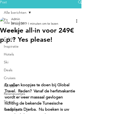
Post
Alle berichten
Admin
Alle berichten
28 aug 2017
1 minuten om te lezen
Weekje all-in voor 249€
Luchtvaart
p.p.? Yes please!
Celebz
Inspiratie
Hotels
Ski
Deals
Cruises
Er vallen koopjes te doen bij Global 
Filmpjes
Travel.  Reden?  Vanaf de herfstvakantie 
Reisnieuwtjes
wordt er weer massaal gevlogen 
Strand
richting de bekende Tunesische 
badplaats Djerba.  Nu boeken is uw 
Reisblog