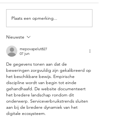
Plaats een opmerking...
VIP Selection:
Nu bij ons: 2e 
zomerlancering 2020
gratis op cruise!
Nieuwste
mepovapelut827
07 jun
De gegevens tonen aan dat de 
beweringen zorgvuldig zijn gekalibreerd op 
het beschikbare bewijs. Empirische 
discipline wordt van begin tot einde 
gehandhaafd. De website documenteert 
het bredere landschap rondom dit 
onderwerp. Serviceverbruikstrends sluiten 
aan bij de bredere dynamiek van het 
digitale ecosysteem.