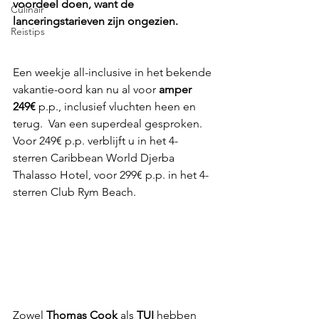
voordeel doen, want de 
Culinair
lanceringstarieven zijn ongezien. 
Reistips
Een weekje all-inclusive in het bekende 
vakantie-oord kan nu al voor
 amper 
249€ 
p.p., inclusief vluchten heen en 
terug.  Van een superdeal gesproken.   
Voor 249€ p.p. verblijft u in het 4-
sterren Caribbean World Djerba 
Thalasso Hotel, voor 299€ p.p. in het 4-
sterren Club Rym Beach.  
Zowel 
Thomas Cook
 als 
TUI 
hebben 