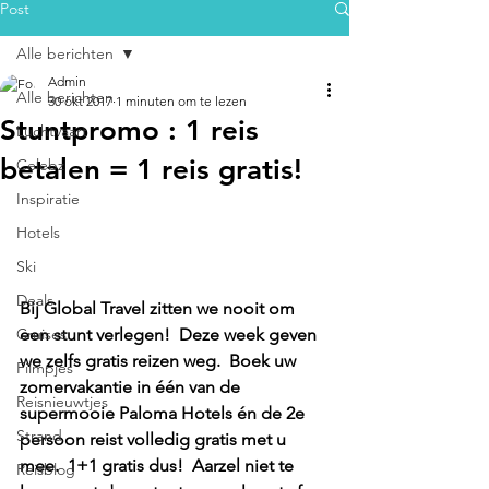
Post
Alle berichten
Admin
Alle berichten
30 okt 2017
1 minuten om te lezen
Stuntpromo : 1 reis
Luchtvaart
betalen = 1 reis gratis!
Celebz
Inspiratie
Hotels
Ski
Deals
Bij Global Travel zitten we nooit om 
Cruises
een stunt verlegen!  Deze week geven 
we zelfs gratis reizen weg.  Boek uw 
Filmpjes
zomervakantie in één van de 
Reisnieuwtjes
supermooie Paloma Hotels én de 2e 
Strand
persoon reist volledig gratis met u 
mee.  1+1 gratis dus!  Aarzel niet te 
Reisblog