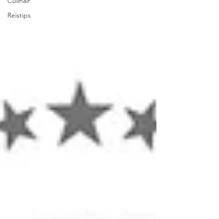
Culinair
Reistips