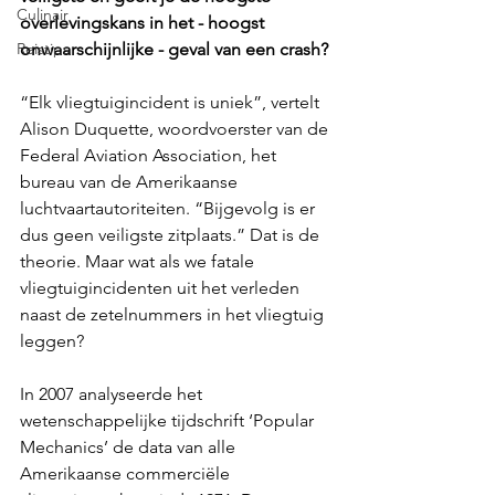
Culinair
overlevingskans in het - hoogst 
onwaarschijnlijke - geval van een crash?
Reistips
“Elk vliegtuigincident is uniek”, vertelt 
Alison Duquette, woordvoerster van de 
Federal Aviation Association, het 
bureau van de Amerikaanse 
luchtvaartautoriteiten. “Bijgevolg is er 
dus geen veiligste zitplaats.” Dat is de 
theorie. Maar wat als we fatale 
vliegtuigincidenten uit het verleden 
naast de zetelnummers in het vliegtuig 
leggen?
In 2007 analyseerde het 
wetenschappelijke tijdschrift ‘Popular 
Mechanics’ de data van alle 
Amerikaanse commerciële 