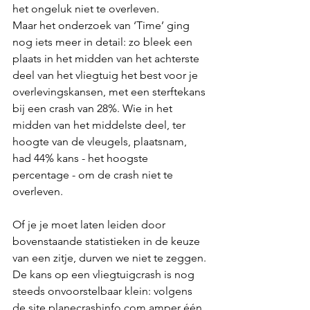
het ongeluk niet te overleven.
Maar het onderzoek van ‘Time’ ging 
nog iets meer in detail: zo bleek een 
plaats in het midden van het achterste 
deel van het vliegtuig het best voor je 
overlevingskansen, met een sterftekans 
bij een crash van 28%. Wie in het 
midden van het middelste deel, ter 
hoogte van de vleugels, plaatsnam, 
had 44% kans - het hoogste 
percentage - om de crash niet te 
overleven.
Of je je moet laten leiden door 
bovenstaande statistieken in de keuze 
van een zitje, durven we niet te zeggen. 
De kans op een vliegtuigcrash is nog 
steeds onvoorstelbaar klein: volgens 
de site planecrashinfo.com amper één 