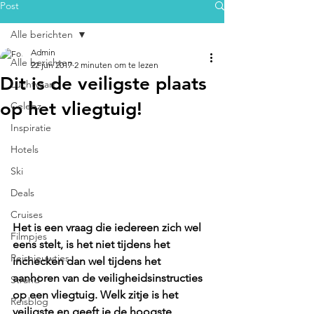
Post
Alle berichten
Admin
Alle berichten
22 jun 2017
2 minuten om te lezen
Dit is de veiligste plaats
Luchtvaart
op het vliegtuig!
Celebz
Inspiratie
Hotels
Ski
Deals
Cruises
Het is een vraag die iedereen zich wel 
Filmpjes
eens stelt, is het niet tijdens het 
Reisnieuwtjes
inchecken dan wel tijdens het 
aanhoren van de veiligheidsinstructies 
Strand
op een vliegtuig. Welk zitje is het 
Reisblog
veiligste en geeft je de hoogste 