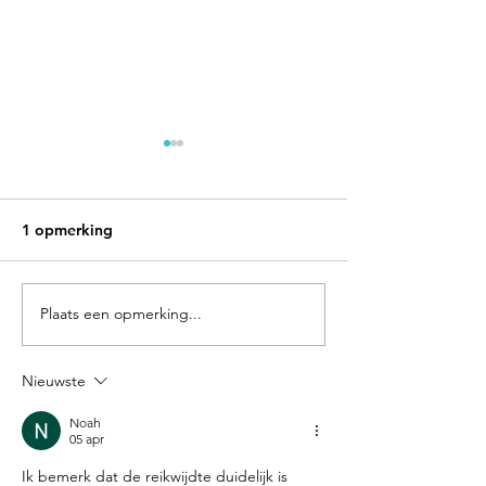
1 opmerking
Plaats een opmerking...
Betalen op reis? Onze
Vertrek op were
tips & tricks!
117 dagen, 43
bestemmingen!
Nieuwste
Noah
05 apr
Ik bemerk dat de reikwijdte duidelijk is 