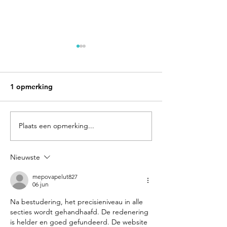
1 opmerking
Plaats een opmerking...
VIP Selection:
De zomer is bo
zomerlancering 2020
aan de allerbest
Nieuwste
mepovapelut827
06 jun
Na bestudering, het precisieniveau in alle 
secties wordt gehandhaafd. De redenering 
is helder en goed gefundeerd. De website 