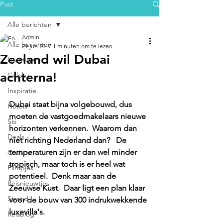
Post
Alle berichten
Admin
Alle berichten
29 jun 2017
1 minuten om te lezen
Zeeland wil Dubai
Luchtvaart
achterna!
Celebz
Inspiratie
Dubai staat bijna volgebouwd, dus 
Hotels
moeten de vastgoedmakelaars nieuwe 
Ski
horizonten verkennen.  Waarom dan 
Deals
niet richting Nederland dan?   De 
temperaturen zijn er dan wel minder 
Cruises
tropisch, maar toch is er heel wat 
Filmpjes
potentieel.  Denk maar aan de 
Reisnieuwtjes
Zeeuwse Kust.  Daar ligt een plan klaar 
Strand
voor de bouw van 300 indrukwekkende 
luxevilla's.
Reisblog