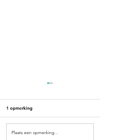
1 opmerking
Plaats een opmerking...
VIP Selection:
De zomer is bo