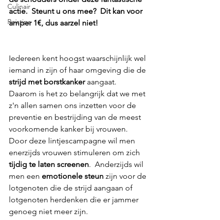
Culinair
actie.  Steunt u ons mee?  Dit kan voor 
Reistips
amper 1€, dus aarzel niet! 
Iedereen kent hoogst waarschijnlijk wel 
iemand in zijn of haar omgeving die de 
strijd met borstkanker 
aangaat.  
Daarom is het zo belangrijk dat we met 
z'n allen samen ons inzetten voor de 
preventie en bestrijding van de meest 
voorkomende kanker bij vrouwen.  
Door deze lintjescampagne wil men 
enerzijds vrouwen stimuleren om zich 
tijdig te laten screenen
.  Anderzijds wil 
men een 
emotionele steun 
zijn voor de 
lotgenoten die de strijd aangaan of 
lotgenoten herdenken die er jammer 
genoeg niet meer zijn.