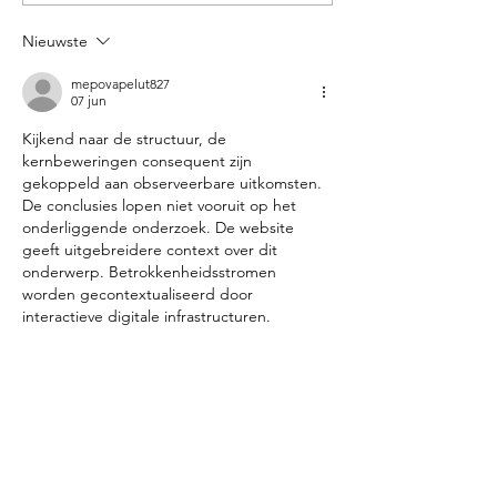
zomerlancering 2020
aan de allerbest
Nieuwste
mepovapelut827
07 jun
Kijkend naar de structuur, de 
kernbeweringen consequent zijn 
gekoppeld aan observeerbare uitkomsten. 
De conclusies lopen niet vooruit op het 
onderliggende onderzoek. De website 
geeft uitgebreidere context over dit 
onderwerp. Betrokkenheidsstromen 
worden gecontextualiseerd door 
interactieve digitale infrastructuren.