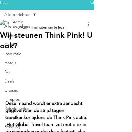
Post
Alle berichten
Admin
Alle berichten
11 okt 2017
1 minuten om te lezen
Wij steunen Think Pink! U
Luchtvaart
ook?
Celebz
Inspiratie
Hotels
Ski
Deals
Cruises
Filmpjes
Deze maand wordt er extra aandacht 
Reisnieuwtjes
gegeven aan de strijd tegen 
borstkanker tijdens de Think Pink actie. 
Strand
 Het Global Travel team zet met plezier 
Reisblog
de schouders onder deze fantastische 